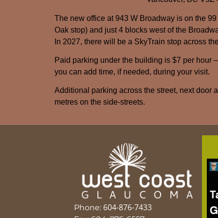
The new office at 943 W Broadway is on the 99
Oak stop) and just 4 blocks west of the Broadwa
In 2027, there will be a SkyTrain stop across the
Paid parking under the building is $7 per hour 
you can add time, if needed, during your visit.
Additional parking across the street, next door 
metres on the side-streets.
604-876-7433
Phone: