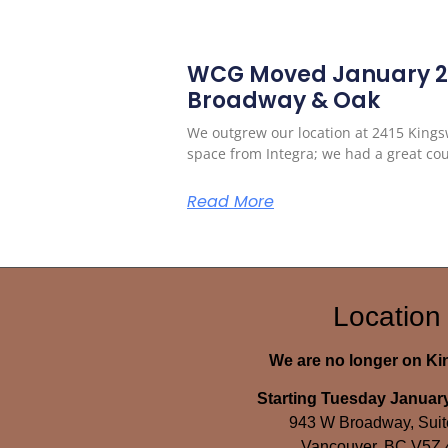
WCG Moved January 20
Broadway & Oak
We outgrew our location at 2415 King
space from Integra; we had a great cou
Read More
Location
We are no longer on K
Starting Tuesday January
943 W Broadway, Suit
Vancouver, BC V5Z