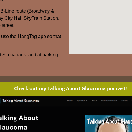
 B-Line route (Broadway &
y City Hall SkyTrain Station.
 street.
– use the HangTag app so that
at Scotiabank, and at parking
Check out my Talking About Glaucoma podcast!