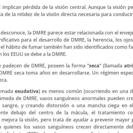
mplican pérdida de la visión central. Aunque la visión peri
de la nitidez de la visión directa necesaria para conducir
 desconoce, la DMRE parece estar relacionada con el envej
ficativo para el desarrollo de DMRE, la herencia, los ojos
el hábito de fumar también han sido identificados como fa
en los EEUU se debe a la DMRE.
e padecen de DMRE, poseen la forma “
seca
” (llamada
atr
 DMRE seca toma años en desarrollarse. Un régimen espec
eca.
lamada
exudativa
) es menos común (ocurriendo en una d
húmeda de DMRE, vasos sanguíneos anormales pueden cre
y sangre, y creando distorsión o una mancha ciega en el 
te debajo del centro de la mácula, el tratamiento con
 mejora la visión, pero trata de ayudar a prevenir mayor p
quienes los vasos sanguíneos crecen directamente deb