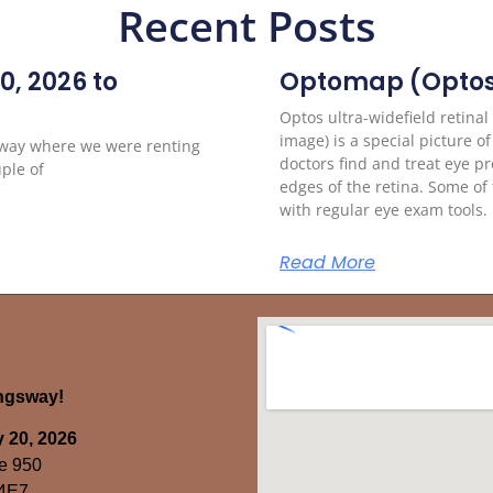
Recent Posts
, 2026 to
Optomap (Optos
Optos ultra-widefield retina
image) is a special picture of
sway where we were renting
doctors find and treat eye pr
ple of
edges of the retina. Some of
with regular eye exam tools.
Read More
ingsway!
 20, 2026
e 950
 4E7